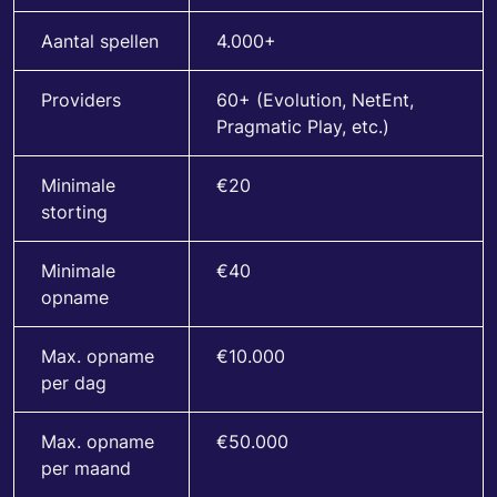
Aantal spellen
4.000+
Providers
60+ (Evolution, NetEnt,
Pragmatic Play, etc.)
Minimale
€20
storting
Minimale
€40
opname
Max. opname
€10.000
per dag
Max. opname
€50.000
per maand